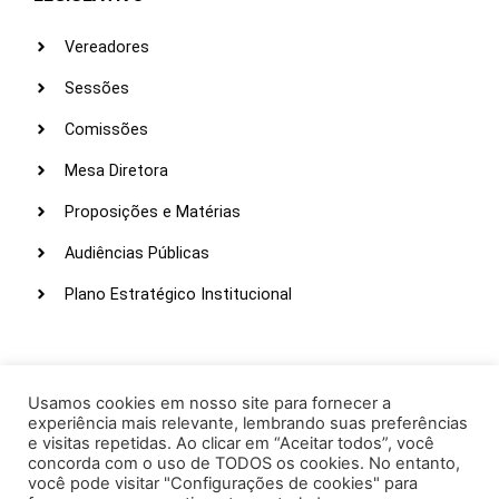
Vereadores
Sessões
Comissões
Mesa Diretora
Proposições e Matérias
Audiências Públicas
Plano Estratégico Institucional
LINKS ÚTEIS
Webmail
Usamos cookies em nosso site para fornecer a
experiência mais relevante, lembrando suas preferências
Intranet
e visitas repetidas. Ao clicar em “Aceitar todos”, você
concorda com o uso de TODOS os cookies. No entanto,
Administração
você pode visitar "Configurações de cookies" para