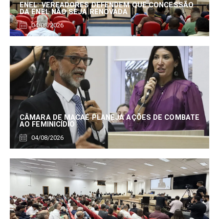
ENEL: VEREADORES DEFENDEM QUE CONCESSÃO
DA ENEL NÃO SEJA RENOVADA
04/08/2026
CÂMARA DE MACAÉ PLANEJA AÇÕES DE COMBATE
AO FEMINICÍDIO
04/08/2026