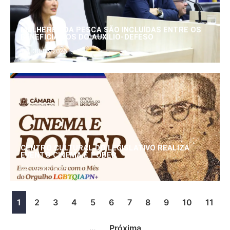
MULHERES DA PESCA SÃO INCLUÍDAS ENTRE OS
BENEFICIÁRIOS DO AUXÍLIO-DEFESO
30/06/2026
CENTRO CULTURAL DO LEGISLATIVO REALIZA
EVENTO CINEMA E PODER
25/06/2026
1
2
3
4
5
6
7
8
9
10
11
…
Próxima