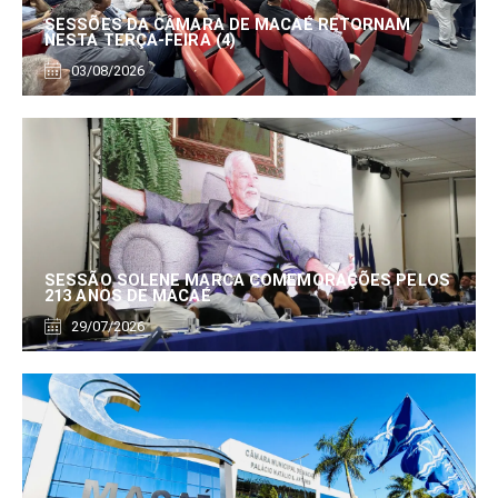
SESSÕES DA CÂMARA DE MACAÉ RETORNAM
NESTA TERÇA-FEIRA (4)
03/08/2026
SESSÃO SOLENE MARCA COMEMORAÇÕES PELOS
213 ANOS DE MACAÉ
29/07/2026