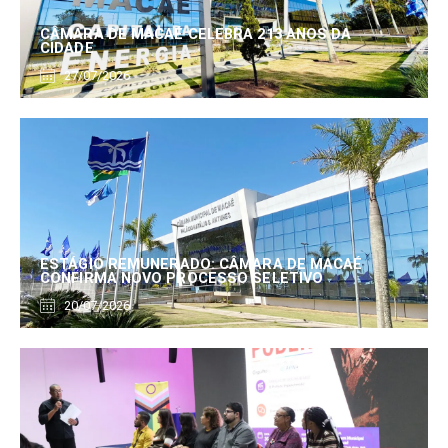
CÂMARA DE MACAÉ CELEBRA 213 ANOS DA
CIDADE
27/07/2026
ESTÁGIO REMUNERADO: CÂMARA DE MACAÉ
CONFIRMA NOVO PROCESSO SELETIVO
20/07/2026