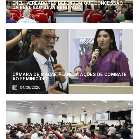
ENEL: VEREADORES DEFENDEM QUE CONCESSÃO
DA ENEL NÃO SEJA RENOVADA
04/08/2026
CÂMARA DE MACAÉ PLANEJA AÇÕES DE COMBATE
AO FEMINICÍDIO
04/08/2026