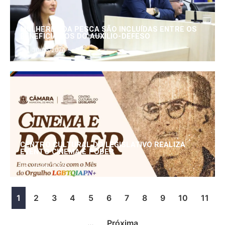
MULHERES DA PESCA SÃO INCLUÍDAS ENTRE OS
BENEFICIÁRIOS DO AUXÍLIO-DEFESO
30/06/2026
CENTRO CULTURAL DO LEGISLATIVO REALIZA
EVENTO CINEMA E PODER
25/06/2026
1
2
3
4
5
6
7
8
9
10
11
…
Próxima