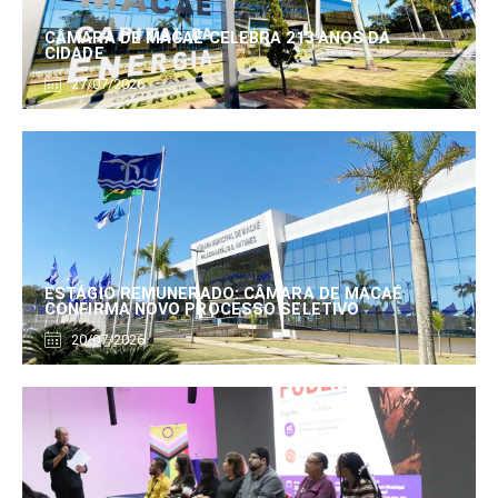
CÂMARA DE MACAÉ CELEBRA 213 ANOS DA
CIDADE
27/07/2026
ESTÁGIO REMUNERADO: CÂMARA DE MACAÉ
CONFIRMA NOVO PROCESSO SELETIVO
20/07/2026