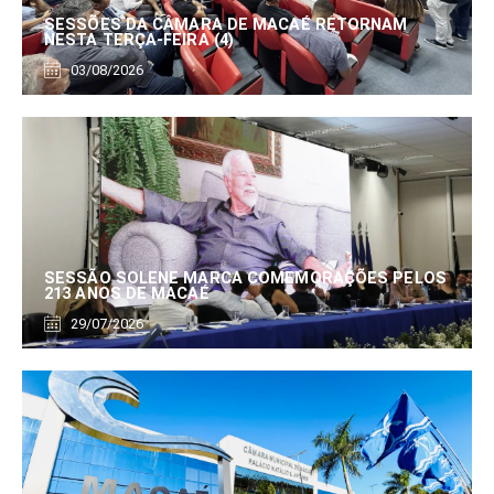
SESSÕES DA CÂMARA DE MACAÉ RETORNAM
NESTA TERÇA-FEIRA (4)
03/08/2026
SESSÃO SOLENE MARCA COMEMORAÇÕES PELOS
213 ANOS DE MACAÉ
29/07/2026