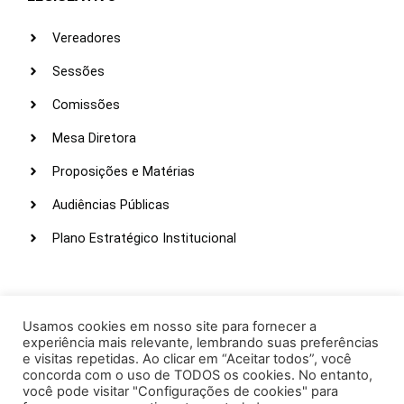
Vereadores
Sessões
Comissões
Mesa Diretora
Proposições e Matérias
Audiências Públicas
Plano Estratégico Institucional
LINKS ÚTEIS
Webmail
Usamos cookies em nosso site para fornecer a
experiência mais relevante, lembrando suas preferências
Intranet
e visitas repetidas. Ao clicar em “Aceitar todos”, você
concorda com o uso de TODOS os cookies. No entanto,
Administração
você pode visitar "Configurações de cookies" para