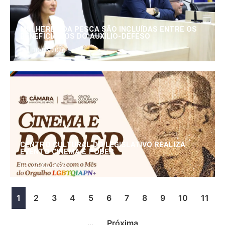
MULHERES DA PESCA SÃO INCLUÍDAS ENTRE OS
BENEFICIÁRIOS DO AUXÍLIO-DEFESO
30/06/2026
CENTRO CULTURAL DO LEGISLATIVO REALIZA
EVENTO CINEMA E PODER
25/06/2026
1
2
3
4
5
6
7
8
9
10
11
…
Próxima