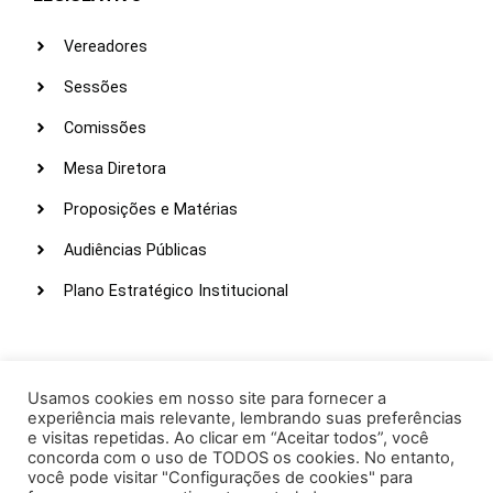
Vereadores
Sessões
Comissões
Mesa Diretora
Proposições e Matérias
Audiências Públicas
Plano Estratégico Institucional
LINKS ÚTEIS
Webmail
Usamos cookies em nosso site para fornecer a
experiência mais relevante, lembrando suas preferências
Intranet
e visitas repetidas. Ao clicar em “Aceitar todos”, você
concorda com o uso de TODOS os cookies. No entanto,
Administração
você pode visitar "Configurações de cookies" para