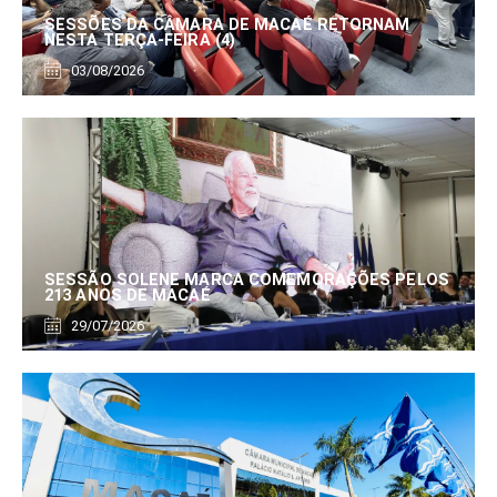
SESSÕES DA CÂMARA DE MACAÉ RETORNAM
NESTA TERÇA-FEIRA (4)
03/08/2026
SESSÃO SOLENE MARCA COMEMORAÇÕES PELOS
213 ANOS DE MACAÉ
29/07/2026