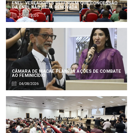
ENEL: VEREADORES DEFENDEM QUE CONCESSÃO
DA ENEL NÃO SEJA RENOVADA
04/08/2026
CÂMARA DE MACAÉ PLANEJA AÇÕES DE COMBATE
AO FEMINICÍDIO
04/08/2026