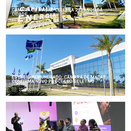
CÂMARA DE MACAÉ CELEBRA 213 ANOS DA
CIDADE
27/07/2026
ESTÁGIO REMUNERADO: CÂMARA DE MACAÉ
CONFIRMA NOVO PROCESSO SELETIVO
20/07/2026