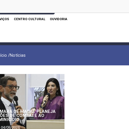
 AQUI PARA REALIZAR SUA PESQUISA
VIÇOS
CENTRO CULTURAL
OUVIDORIA
nício /
Notícias
MARA DE MACAÉ PLANEJA
ÕES DE COMBATE AO
MINICÍDIO
04/08/2026