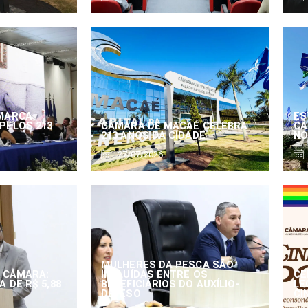
MARCA
ES
PELOS 213
CÂMARA DE MACAÉ CELEBRA
CÂ
213 ANOS DA CIDADE
NO
27/07/2026
MULHERES DA PESCA SÃO
 CÂMARA:
INCLUÍDAS ENTRE OS
CE
 DE R$ 5,88
BENEFICIÁRIOS DO AUXÍLIO-
LE
DEFESO
CI