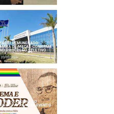
TÁGIO REMUNERADO:
MARA DE MACAÉ CONFIRMA
VO PROCESSO SELETIVO
20/07/2026
NTRO CULTURAL DO
GISLATIVO REALIZA EVENTO
NEMA E PODER