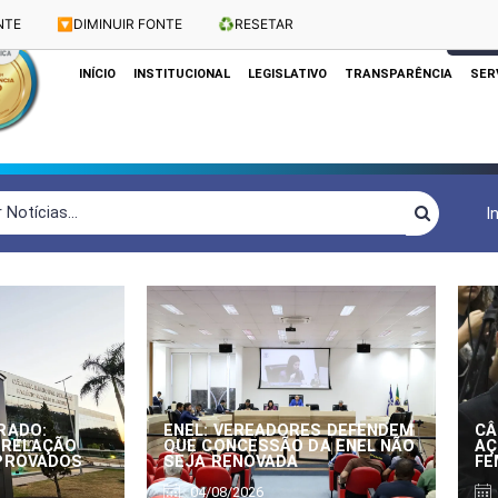
NTE
🔽
DIMINUIR FONTE
♻️
RESETAR
Dias e Horários das Sessões: Terças e Quartas às 10h
CLIQUE
INÍCIO
INSTITUCIONAL
LEGISLATIVO
TRANSPARÊNCIA
SER
I
RADO:
ENEL: VEREADORES DEFENDEM
CÂ
 RELAÇÃO
QUE CONCESSÃO DA ENEL NÃO
AÇ
APROVADOS
SEJA RENOVADA
FE
04/08/2026