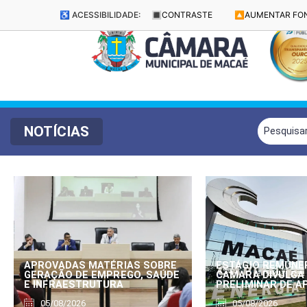
♿ ACESSIBILIDADE:
🔳
CONTRASTE
🔼
AUMENTAR FO
NOTÍCIAS
APROVADAS MATÉRIAS SOBRE
ESTÁGIO REMUNE
GERAÇÃO DE EMPREGO, SAÚDE
CÂMARA DIVULGA
E INFRAESTRUTURA
PRELIMINAR DE 
05/08/2026
05/08/2026