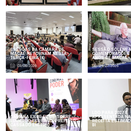
SESSÕES DA CÂMARA DE
SESSÃO SOLENE 
MACAÉ RETORNAM NESTA
COMEMORAÇÕES 
TERÇA-FEIRA (4)
ANOS DE MACAÉ
03/08/2026
29/07/2026
LDO PARA 2027 É
CÂMARA EXIBE FILME SOBRE
APRESENTADA NA
EDUARDO SERRANO, PREFEITO
RECEITA ESTIMADA
CASSADO EM 1960
BI