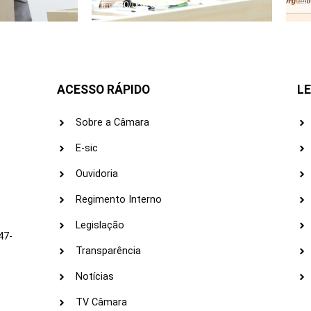
30/06/2026
ACESSO RÁPIDO
LE
Sobre a Câmara
E-sic
Ouvidoria
s
Regimento Interno
Legislação
47-
Transparência
Notícias
TV Câmara
LI