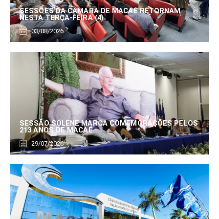
SESSÕES DA CÂMARA DE MACAÉ RETORNAM
NESTA TERÇA-FEIRA (4)
03/08/2026
SESSÃO SOLENE MARCA COMEMORAÇÕES PELOS
213 ANOS DE MACAÉ
29/07/2026