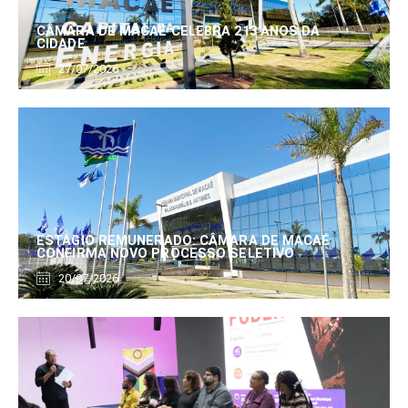
CÂMARA DE MACAÉ CELEBRA 213 ANOS DA
CIDADE
27/07/2026
ESTÁGIO REMUNERADO: CÂMARA DE MACAÉ
CONFIRMA NOVO PROCESSO SELETIVO
20/07/2026