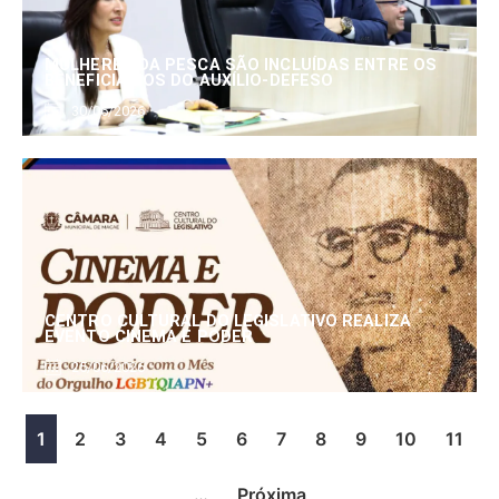
MULHERES DA PESCA SÃO INCLUÍDAS ENTRE OS
BENEFICIÁRIOS DO AUXÍLIO-DEFESO
30/06/2026
CENTRO CULTURAL DO LEGISLATIVO REALIZA
EVENTO CINEMA E PODER
25/06/2026
1
2
3
4
5
6
7
8
9
10
11
…
Próxima