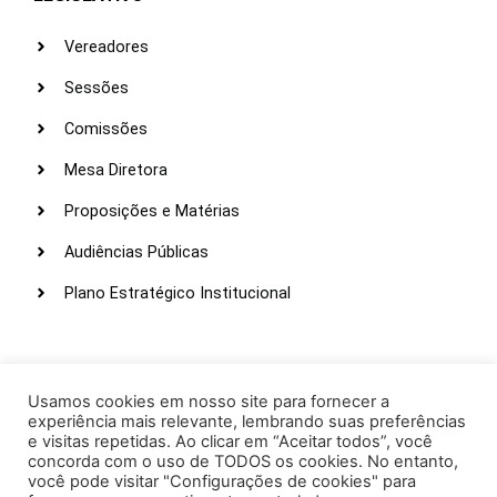
Vereadores
Sessões
Comissões
Mesa Diretora
Proposições e Matérias
Audiências Públicas
Plano Estratégico Institucional
LINKS ÚTEIS
Webmail
Usamos cookies em nosso site para fornecer a
experiência mais relevante, lembrando suas preferências
Intranet
e visitas repetidas. Ao clicar em “Aceitar todos”, você
concorda com o uso de TODOS os cookies. No entanto,
Administração
você pode visitar "Configurações de cookies" para