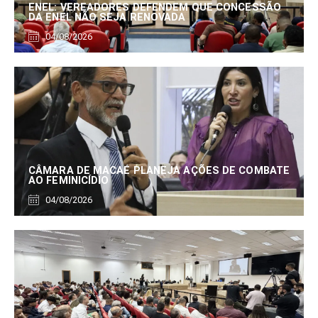
ENEL: VEREADORES DEFENDEM QUE CONCESSÃO
DA ENEL NÃO SEJA RENOVADA
04/08/2026
CÂMARA DE MACAÉ PLANEJA AÇÕES DE COMBATE
AO FEMINICÍDIO
04/08/2026