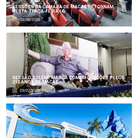
SESSÕES DA CÂMARA DE MACAÉ RETORNAM
NESTA TERÇA-FEIRA (4)
03/08/2026
SESSÃO SOLENE MARCA COMEMORAÇÕES PELOS
213 ANOS DE MACAÉ
29/07/2026