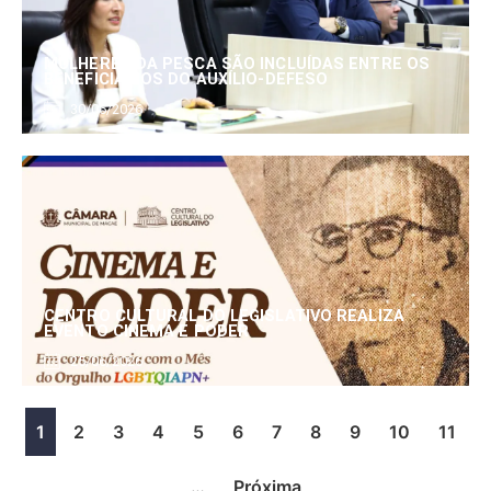
MULHERES DA PESCA SÃO INCLUÍDAS ENTRE OS
BENEFICIÁRIOS DO AUXÍLIO-DEFESO
30/06/2026
CENTRO CULTURAL DO LEGISLATIVO REALIZA
EVENTO CINEMA E PODER
25/06/2026
1
2
3
4
5
6
7
8
9
10
11
…
Próxima