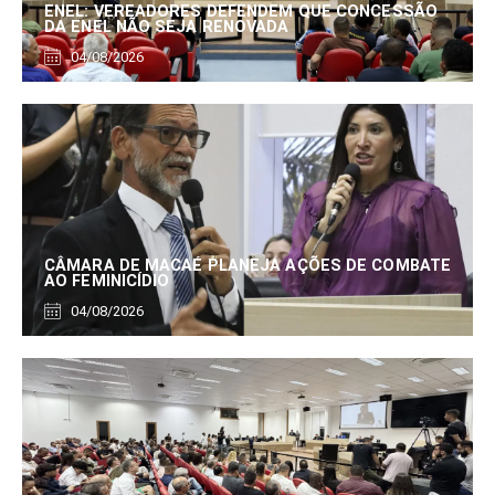
ENEL: VEREADORES DEFENDEM QUE CONCESSÃO
DA ENEL NÃO SEJA RENOVADA
04/08/2026
CÂMARA DE MACAÉ PLANEJA AÇÕES DE COMBATE
AO FEMINICÍDIO
04/08/2026