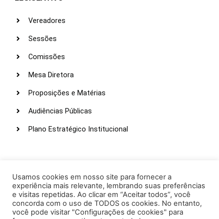
Vereadores
Sessões
Comissões
Mesa Diretora
Proposições e Matérias
Audiências Públicas
Plano Estratégico Institucional
LINKS ÚTEIS
Webmail
Usamos cookies em nosso site para fornecer a
experiência mais relevante, lembrando suas preferências
Intranet
e visitas repetidas. Ao clicar em “Aceitar todos”, você
concorda com o uso de TODOS os cookies. No entanto,
Administração
você pode visitar "Configurações de cookies" para