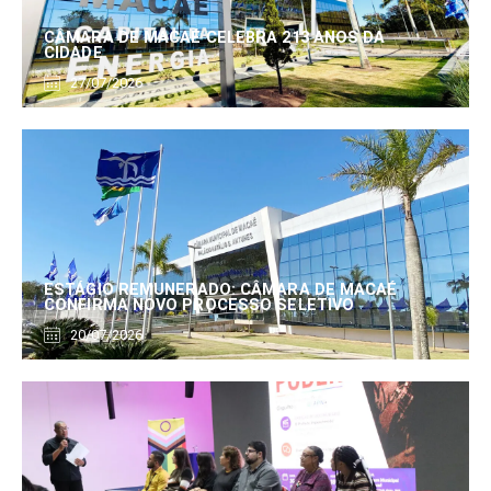
CÂMARA DE MACAÉ CELEBRA 213 ANOS DA
CIDADE
27/07/2026
ESTÁGIO REMUNERADO: CÂMARA DE MACAÉ
CONFIRMA NOVO PROCESSO SELETIVO
20/07/2026