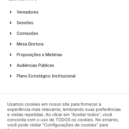
Vereadores
Sessões
Comissões
Mesa Diretora
Proposições e Matérias
Audiências Públicas
Plano Estratégico Institucional
LINKS ÚTEIS
Webmail
Usamos cookies em nosso site para fornecer a
experiência mais relevante, lembrando suas preferências
Intranet
e visitas repetidas. Ao clicar em “Aceitar todos”, você
concorda com o uso de TODOS os cookies. No entanto,
Administração
você pode visitar "Configurações de cookies" para