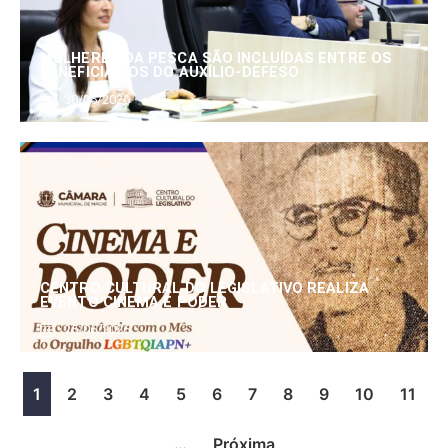
MULHERES DA PESCA SÃO INCLUÍDAS ENTRE OS
BENEFICIÁRIOS DO AUXÍLIO-DEFESO
30/06/2026
CENTRO CULTURAL DO LEGISLATIVO REALIZA
EVENTO CINEMA E PODER
25/06/2026
1
2
3
4
5
6
7
8
9
10
11
…
Próxima