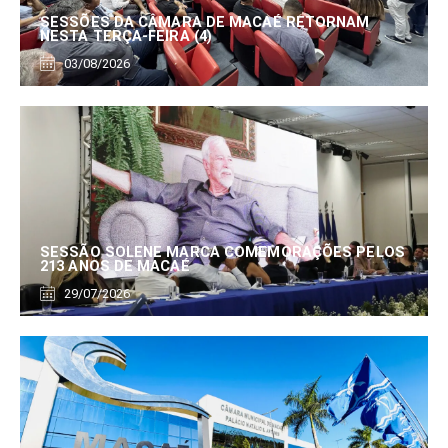
SESSÕES DA CÂMARA DE MACAÉ RETORNAM
NESTA TERÇA-FEIRA (4)
03/08/2026
SESSÃO SOLENE MARCA COMEMORAÇÕES PELOS
213 ANOS DE MACAÉ
29/07/2026