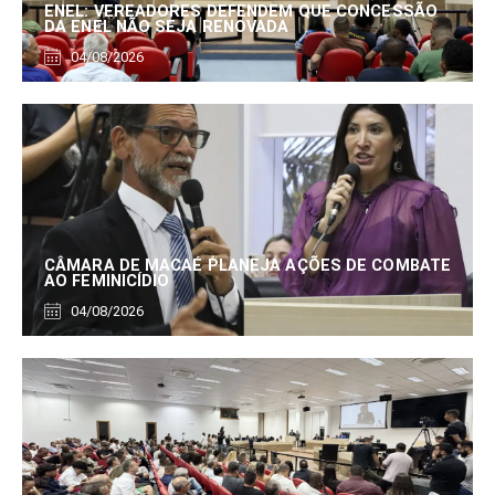
ENEL: VEREADORES DEFENDEM QUE CONCESSÃO
DA ENEL NÃO SEJA RENOVADA
04/08/2026
CÂMARA DE MACAÉ PLANEJA AÇÕES DE COMBATE
AO FEMINICÍDIO
04/08/2026