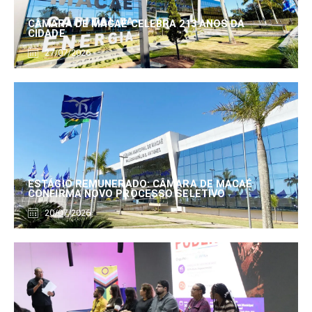
CÂMARA DE MACAÉ CELEBRA 213 ANOS DA
CIDADE
27/07/2026
ESTÁGIO REMUNERADO: CÂMARA DE MACAÉ
CONFIRMA NOVO PROCESSO SELETIVO
20/07/2026