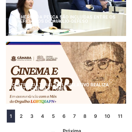
MULHERES DA PESCA SÃO INCLUÍDAS ENTRE OS
BENEFICIÁRIOS DO AUXÍLIO-DEFESO
30/06/2026
CENTRO CULTURAL DO LEGISLATIVO REALIZA
EVENTO CINEMA E PODER
25/06/2026
1
2
3
4
5
6
7
8
9
10
11
…
Próxima