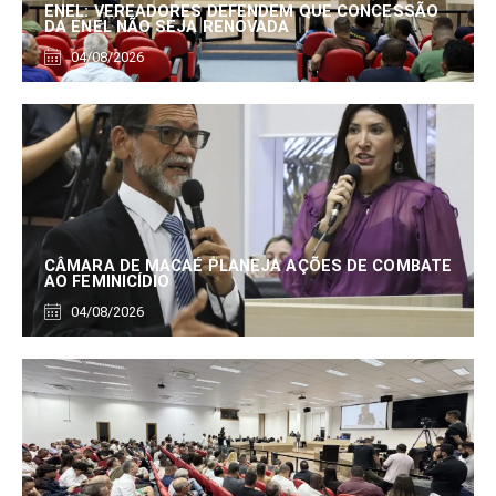
ENEL: VEREADORES DEFENDEM QUE CONCESSÃO
DA ENEL NÃO SEJA RENOVADA
04/08/2026
CÂMARA DE MACAÉ PLANEJA AÇÕES DE COMBATE
AO FEMINICÍDIO
04/08/2026