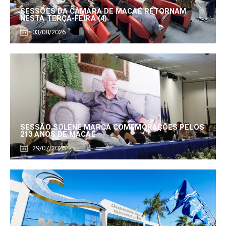
SESSÕES DA CÂMARA DE MACAÉ RETORNAM
NESTA TERÇA-FEIRA (4)
03/08/2026
SESSÃO SOLENE MARCA COMEMORAÇÕES PELOS
213 ANOS DE MACAÉ
29/07/2026