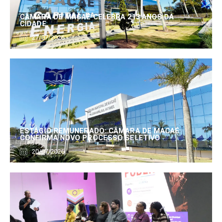
CÂMARA DE MACAÉ CELEBRA 213 ANOS DA
CIDADE
27/07/2026
ESTÁGIO REMUNERADO: CÂMARA DE MACAÉ
CONFIRMA NOVO PROCESSO SELETIVO
20/07/2026