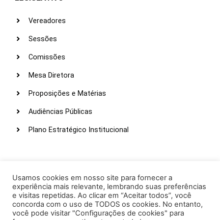
Vereadores
Sessões
Comissões
Mesa Diretora
Proposições e Matérias
Audiências Públicas
Plano Estratégico Institucional
LINKS ÚTEIS
Webmail
Usamos cookies em nosso site para fornecer a
experiência mais relevante, lembrando suas preferências
Intranet
e visitas repetidas. Ao clicar em “Aceitar todos”, você
concorda com o uso de TODOS os cookies. No entanto,
Administração
você pode visitar "Configurações de cookies" para