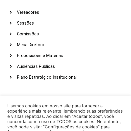
Vereadores
Sessões
Comissões
Mesa Diretora
Proposições e Matérias
Audiências Públicas
Plano Estratégico Institucional
LINKS ÚTEIS
Webmail
Usamos cookies em nosso site para fornecer a
experiência mais relevante, lembrando suas preferências
Intranet
e visitas repetidas. Ao clicar em “Aceitar todos”, você
concorda com o uso de TODOS os cookies. No entanto,
Administração
você pode visitar "Configurações de cookies" para