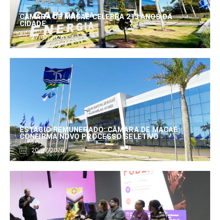
CÂMARA DE MACAÉ CELEBRA 213 ANOS DA
CIDADE
27/07/2026
ESTÁGIO REMUNERADO: CÂMARA DE MACAÉ
CONFIRMA NOVO PROCESSO SELETIVO
20/07/2026