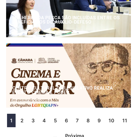
MULHERES DA PESCA SÃO INCLUÍDAS ENTRE OS
BENEFICIÁRIOS DO AUXÍLIO-DEFESO
30/06/2026
CENTRO CULTURAL DO LEGISLATIVO REALIZA
EVENTO CINEMA E PODER
25/06/2026
1
2
3
4
5
6
7
8
9
10
11
…
Próxima