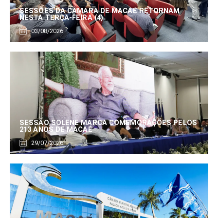
SESSÕES DA CÂMARA DE MACAÉ RETORNAM
NESTA TERÇA-FEIRA (4)
03/08/2026
SESSÃO SOLENE MARCA COMEMORAÇÕES PELOS
213 ANOS DE MACAÉ
29/07/2026