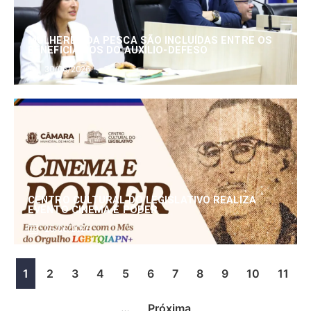
MULHERES DA PESCA SÃO INCLUÍDAS ENTRE OS
BENEFICIÁRIOS DO AUXÍLIO-DEFESO
30/06/2026
CENTRO CULTURAL DO LEGISLATIVO REALIZA
EVENTO CINEMA E PODER
25/06/2026
1
2
3
4
5
6
7
8
9
10
11
…
Próxima