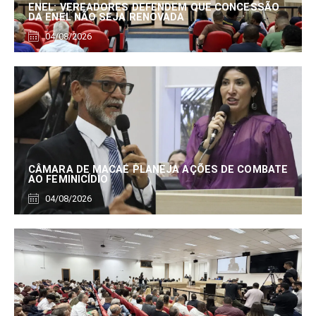
ENEL: VEREADORES DEFENDEM QUE CONCESSÃO
DA ENEL NÃO SEJA RENOVADA
04/08/2026
CÂMARA DE MACAÉ PLANEJA AÇÕES DE COMBATE
AO FEMINICÍDIO
04/08/2026