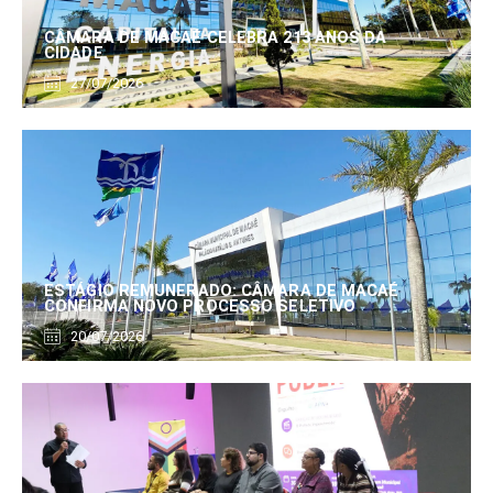
CÂMARA DE MACAÉ CELEBRA 213 ANOS DA
CIDADE
27/07/2026
ESTÁGIO REMUNERADO: CÂMARA DE MACAÉ
CONFIRMA NOVO PROCESSO SELETIVO
20/07/2026