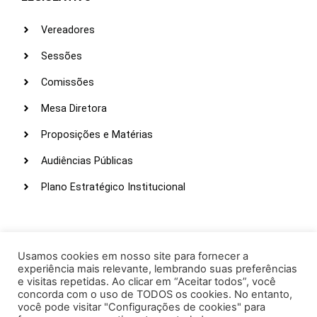
Vereadores
Sessões
Comissões
Mesa Diretora
Proposições e Matérias
Audiências Públicas
Plano Estratégico Institucional
LINKS ÚTEIS
Webmail
Usamos cookies em nosso site para fornecer a
experiência mais relevante, lembrando suas preferências
Intranet
e visitas repetidas. Ao clicar em “Aceitar todos”, você
concorda com o uso de TODOS os cookies. No entanto,
Administração
você pode visitar "Configurações de cookies" para