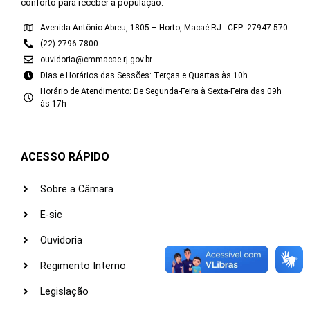
conforto para receber a população.
Avenida Antônio Abreu, 1805 – Horto, Macaé-RJ - CEP: 27947-570
(22) 2796-7800
ouvidoria@cmmacae.rj.gov.br
Dias e Horários das Sessões: Terças e Quartas às 10h
Horário de Atendimento: De Segunda-Feira à Sexta-Feira das 09h
às 17h
ACESSO RÁPIDO
Sobre a Câmara
E-sic
Ouvidoria
Regimento Interno
Legislação