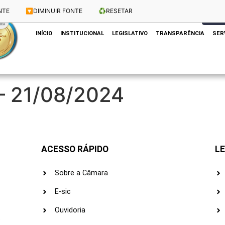
NTE
🔽
DIMINUIR FONTE
♻️
RESETAR
Dias e Horários das Sessões: Terças e Quartas às 10h
CLIQUE
INÍCIO
INSTITUCIONAL
LEGISLATIVO
TRANSPARÊNCIA
SER
 – 21/08/2024
ACESSO RÁPIDO
LE
Sobre a Câmara
E-sic
Ouvidoria
s