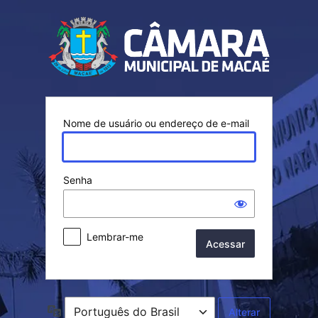
Acessar
Nome de usuário ou endereço de e-mail
Senha
Lembrar-me
Idioma