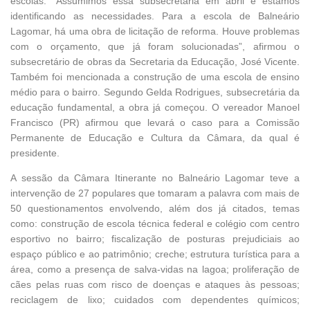
escolas. “Assumimos essa subsecretaria em abril e estamos
identificando as necessidades. Para a escola de Balneário
Lagomar, há uma obra de licitação de reforma. Houve problemas
com o orçamento, que já foram solucionadas”, afirmou o
subsecretário de obras da Secretaria da Educação, José Vicente.
Também foi mencionada a construção de uma escola de ensino
médio para o bairro. Segundo Gelda Rodrigues, subsecretária da
educação fundamental, a obra já começou. O vereador Manoel
Francisco (PR) afirmou que levará o caso para a Comissão
Permanente de Educação e Cultura da Câmara, da qual é
presidente.
A sessão da Câmara Itinerante no Balneário Lagomar teve a
intervenção de 27 populares que tomaram a palavra com mais de
50 questionamentos envolvendo, além dos já citados, temas
como: construção de escola técnica federal e colégio com centro
esportivo no bairro; fiscalização de posturas prejudiciais ao
espaço público e ao patrimônio; creche; estrutura turística para a
área, como a presença de salva-vidas na lagoa; proliferação de
cães pelas ruas com risco de doenças e ataques às pessoas;
reciclagem de lixo; cuidados com dependentes químicos;