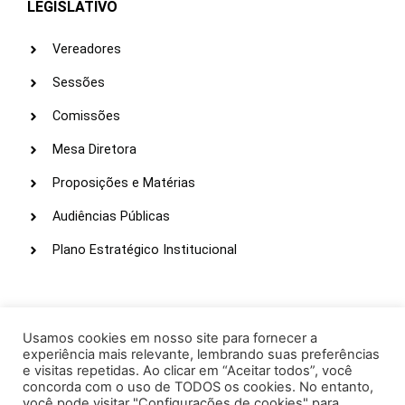
LEGISLATIVO
Vereadores
Sessões
Comissões
Mesa Diretora
Proposições e Matérias
Audiências Públicas
Plano Estratégico Institucional
LINKS ÚTEIS
Webmail
Usamos cookies em nosso site para fornecer a
experiência mais relevante, lembrando suas preferências
Intranet
e visitas repetidas. Ao clicar em “Aceitar todos”, você
concorda com o uso de TODOS os cookies. No entanto,
Administração
você pode visitar "Configurações de cookies" para