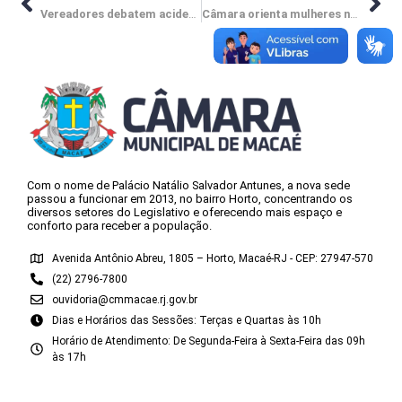
Vereadores debatem acidentes com animais nas linhas Verde e Azul
Câmara orienta mulheres no combate ao assédio moral e sexual
Com o nome de Palácio Natálio Salvador Antunes, a nova sede
passou a funcionar em 2013, no bairro Horto, concentrando os
diversos setores do Legislativo e oferecendo mais espaço e
conforto para receber a população.
Avenida Antônio Abreu, 1805 – Horto, Macaé-RJ - CEP: 27947-570
(22) 2796-7800
ouvidoria@cmmacae.rj.gov.br
Dias e Horários das Sessões: Terças e Quartas às 10h
Horário de Atendimento: De Segunda-Feira à Sexta-Feira das 09h
às 17h