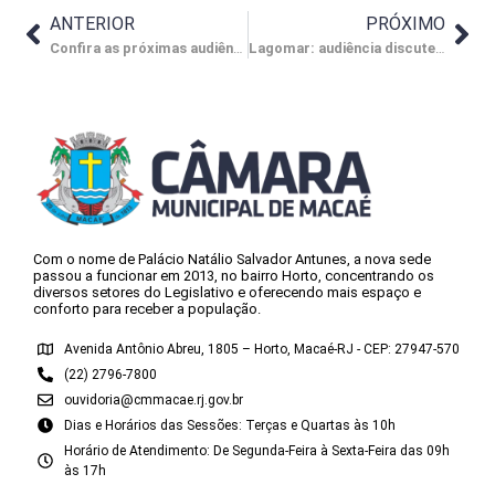
ANTERIOR
PRÓXIMO
Confira as próximas audiências públicas da Câmara de Macaé
Lagomar: audiência discute iniciativa da Petrobras para desapropriações
Com o nome de Palácio Natálio Salvador Antunes, a nova sede
passou a funcionar em 2013, no bairro Horto, concentrando os
diversos setores do Legislativo e oferecendo mais espaço e
conforto para receber a população.
Avenida Antônio Abreu, 1805 – Horto, Macaé-RJ - CEP: 27947-570
(22) 2796-7800
ouvidoria@cmmacae.rj.gov.br
Dias e Horários das Sessões: Terças e Quartas às 10h
Horário de Atendimento: De Segunda-Feira à Sexta-Feira das 09h
às 17h