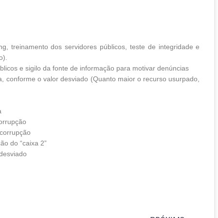
 treinamento dos servidores públicos, teste de integridade e
o).
blicos e sigilo da fonte de informação para motivar denúncias
, conforme o valor desviado (Quanto maior o recurso usurpado,
a
corrupção
 corrupção
ção do “caixa 2”
 desviado