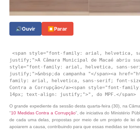
🔊
Ouvir
⏹
Parar
 <span style="font-family: arial, helvetica, sans-serif; font-size: 14px; text-align: 
justify;">A Câmara Municipal de Macaé abriu su
style="font-family: arial, helvetica, sans-seri
justify;">&nbsp;da campanha "</span><a href="h
family: arial, helvetica, sans-serif; font-siz
Contra a Corrupção</a><span style="font-family
O grande expediente da sessão desta quarta-feira (30), na Câm
“
10 Medidas Contra a Corrupção
“, de iniciativa do Ministério P
de cada uma delas, propostas por meio de um projeto de lei de
apoiarem a causa, contribuindo para que essas medidas se torne