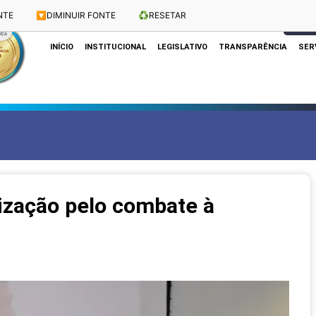
NTE
🔽
DIMINUIR FONTE
♻️
RESETAR
Dias e Horários das Sessões: Terças e Quartas às 10h
CLIQUE
INÍCIO
INSTITUCIONAL
LEGISLATIVO
TRANSPARÊNCIA
SER
lização pelo combate à