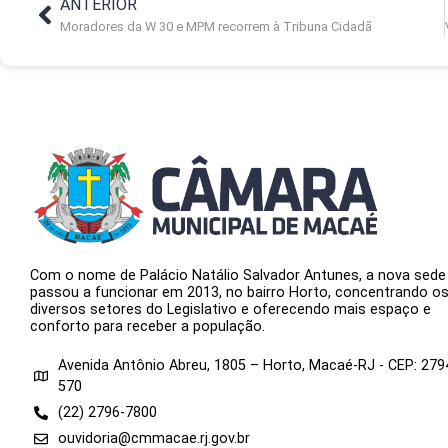
ANTERIOR
Moradores da W 30 e MPM recorrem à Tribuna Cidadã
Com o nome de Palácio Natálio Salvador Antunes, a nova sede
passou a funcionar em 2013, no bairro Horto, concentrando o
diversos setores do Legislativo e oferecendo mais espaço e
conforto para receber a população.
Avenida Antônio Abreu, 1805 – Horto, Macaé-RJ - CEP: 279
570
(22) 2796-7800
ouvidoria@cmmacae.rj.gov.br