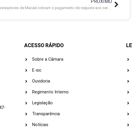
PRÓXIMO
Vereadores de Macaé cobram o pagamento de reajuste aos servidores
ACESSO RÁPIDO
LE
Sobre a Câmara
E-sic
Ouvidoria
s
Regimento Interno
Legislação
47-
Transparência
Notícias