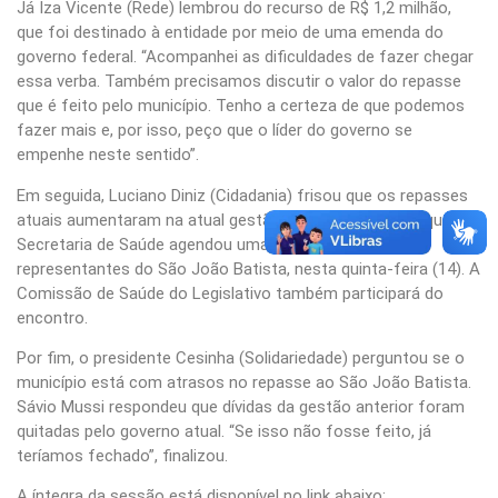
Já Iza Vicente (Rede) lembrou do recurso de R$ 1,2 milhão,
que foi destinado à entidade por meio de uma emenda do
governo federal. “Acompanhei as dificuldades de fazer chegar
essa verba. Também precisamos discutir o valor do repasse
que é feito pelo município. Tenho a certeza de que podemos
fazer mais e, por isso, peço que o líder do governo se
empenhe neste sentido”.
Em seguida, Luciano Diniz (Cidadania) frisou que os repasses
atuais aumentaram na atual gestão. Ele também disse que a
Secretaria de Saúde agendou uma reunião com os
representantes do São João Batista, nesta quinta-feira (14). A
Comissão de Saúde do Legislativo também participará do
encontro.
Por fim, o presidente Cesinha (Solidariedade) perguntou se o
município está com atrasos no repasse ao São João Batista.
Sávio Mussi respondeu que dívidas da gestão anterior foram
quitadas pelo governo atual. “Se isso não fosse feito, já
teríamos fechado”, finalizou.
A íntegra da sessão está disponível no link abaixo: