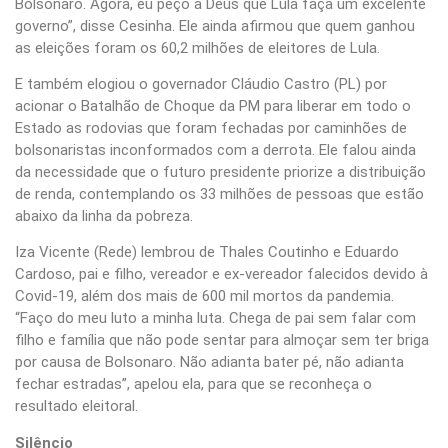
Bolsonaro. Agora, eu peço a Deus que Lula faça um excelente
governo”, disse Cesinha. Ele ainda afirmou que quem ganhou
as eleições foram os 60,2 milhões de eleitores de Lula.
E também elogiou o governador Cláudio Castro (PL) por
acionar o Batalhão de Choque da PM para liberar em todo o
Estado as rodovias que foram fechadas por caminhões de
bolsonaristas inconformados com a derrota. Ele falou ainda
da necessidade que o futuro presidente priorize a distribuição
de renda, contemplando os 33 milhões de pessoas que estão
abaixo da linha da pobreza.
Iza Vicente (Rede) lembrou de Thales Coutinho e Eduardo
Cardoso, pai e filho, vereador e ex-vereador falecidos devido à
Covid-19, além dos mais de 600 mil mortos da pandemia.
“Faço do meu luto a minha luta. Chega de pai sem falar com
filho e família que não pode sentar para almoçar sem ter briga
por causa de Bolsonaro. Não adianta bater pé, não adianta
fechar estradas”, apelou ela, para que se reconheça o
resultado eleitoral.
Silêncio