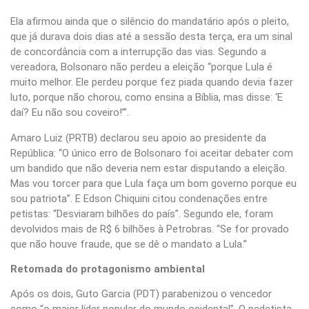
Ela afirmou ainda que o silêncio do mandatário após o pleito,
que já durava dois dias até a sessão desta terça, era um sinal
de concordância com a interrupção das vias. Segundo a
vereadora, Bolsonaro não perdeu a eleição “porque Lula é
muito melhor. Ele perdeu porque fez piada quando devia fazer
luto, porque não chorou, como ensina a Bíblia, mas disse: ‘E
daí? Eu não sou coveiro!’”.
Amaro Luiz (PRTB) declarou seu apoio ao presidente da
República: “O único erro de Bolsonaro foi aceitar debater com
um bandido que não deveria nem estar disputando a eleição.
Mas vou torcer para que Lula faça um bom governo porque eu
sou patriota”. E Edson Chiquini citou condenações entre
petistas: “Desviaram bilhões do país”. Segundo ele, foram
devolvidos mais de R$ 6 bilhões à Petrobras. “Se for provado
que não houve fraude, que se dê o mandato a Lula.”
Retomada do protagonismo ambiental
Após os dois, Guto Garcia (PDT) parabenizou o vencedor