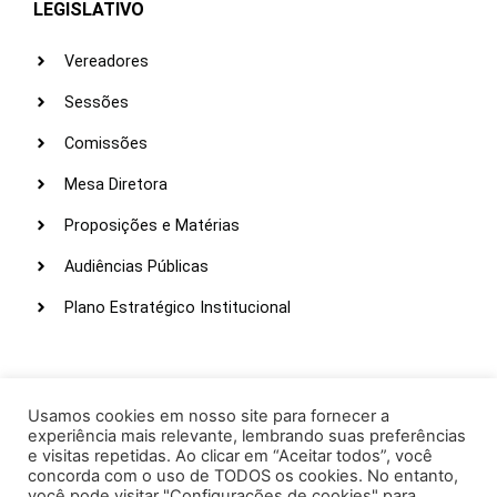
LEGISLATIVO
Vereadores
Sessões
Comissões
Mesa Diretora
Proposições e Matérias
Audiências Públicas
Plano Estratégico Institucional
LINKS ÚTEIS
Webmail
Usamos cookies em nosso site para fornecer a
experiência mais relevante, lembrando suas preferências
Intranet
e visitas repetidas. Ao clicar em “Aceitar todos”, você
concorda com o uso de TODOS os cookies. No entanto,
Administração
você pode visitar "Configurações de cookies" para