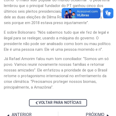
como “o maior líder popular do mundo ocidental”. O pedetista
lembrou que o principal fundador do PT ganhou cinco dos
últimos seis pleitos presidenciais, contando também como
dele as duas eleições de Dilma Rousseff. “E só não levou as
seis porque em 2018 estava preso injustamente”.
E sobre Bolsonaro: “Nós sabemos tudo que ele fez de legal e
ilegal para se reeleger, usando a máquina do governo. O
presidente não pode ser analisado como bom ou mau político.
Ele é uma pessoa ruim. Ele vê uma pessoa morrendo e ri”.
Já Rafael Amorim falou num tom conciliador. “Somos um só
povo. Vamos reunir novamente nossas famílias e retomar
nossas amizades”. Ele enfatizou a prioridade de que o Brasil
retome o protagonismo internacional no enfrentamento da
crise climática. “Precisamos proteger nossos biomas,
principalmente, a Amazônia”.
VOLTAR PARA NOTÍCIAS
ANTERIOR
PRÓXIMO