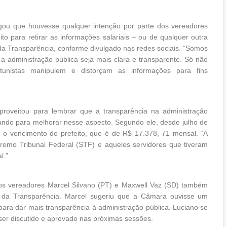
ou que houvesse qualquer intenção por parte dos vereadores
ito para retirar as informações salariais – ou de qualquer outra
 da Transparência, conforme divulgado nas redes sociais. “Somos
 a administração pública seja mais clara e transparente. Só não
unistas manipulem e distorçam as informações para fins
aproveitou para lembrar que a transparência na administração
ndo para melhorar nesse aspecto. Segundo ele, desde julho de
l o vencimento do prefeito, que é de R$ 17.378, 71 mensal. “A
remo Tribunal Federal (STF) e aqueles servidores que tiveram
l.”
 os vereadores Marcel Silvano (PT) e Maxwell Vaz (SD) também
 da Transparência. Marcel sugeriu que a Câmara ouvisse um
para dar mais transparência à administração pública. Luciano se
ser discutido e aprovado nas próximas sessões.