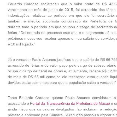
Eduardo Cardoso esclareceu que o valor bruto de R$ 43.04
vencimento do mês de junho de 2015, foi acrescido das féria
indenizações relativas ao período em que ele foi secretário
também é médico socorrista concursado da Prefeitura de 
durante todo o período em que ocupou o cargo de secretário d
férias. “Dei entrada no processo este ano e o pagamento só sa
próximos meses vou receber apenas o meu salário de servidor, 
e 10 mil líquido.”
Já o vereador Paulo Antunes justificou que o salário de R$ 66.79
acrescido de férias e do valor pago pelo cargo de subsecretári
ocupa o cargo de fiscal de obras e, atualmente, recebe R$ 12.322
de mais de R$ 65 mil como se ele recebesse essa quantia líqui
devidos esclarecimentos para que a população saiba a verdade.”
Tanto Eduardo Cardoso quanto Paulo Antunes convidaram a 
acessando o
P
ortal da Transparência da Prefeitura de Macaé
e c
ainda frisou que os valores divulgados não incluíram a reduçã
prefeito e aprovado pela Câmara. “A redução passou a vigorar a pa