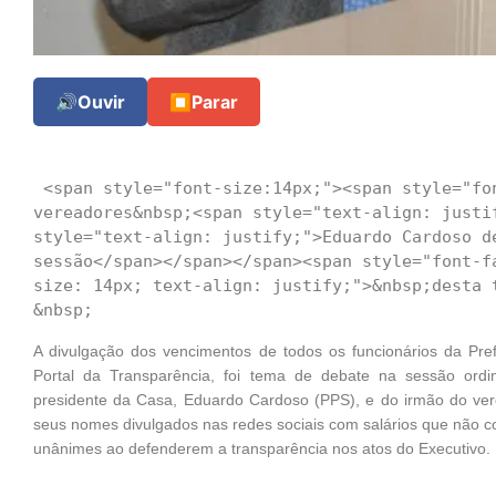
🔊
Ouvir
⏹
Parar
 <span style="font-size:14px;"><span style="font-family:arial,helvetica,sans-serif;">Os 
vereadores&nbsp;<span style="text-align: justi
style="text-align: justify;">Eduardo Cardoso de
sessão</span></span></span><span style="font-f
size: 14px; text-align: justify;">&nbsp;desta t
A divulgação dos vencimentos de todos os funcionários da Pre
Portal da Transparência, foi tema de debate na sessão ordin
presidente da Casa, Eduardo Cardoso (PPS), e do irmão do vere
seus nomes divulgados nas redes sociais com salários que não 
unânimes ao defenderem a transparência nos atos do Executivo.