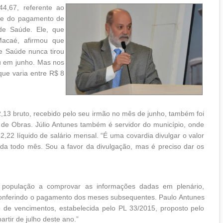
4,67, referente ao
s e do pagamento de
 de Saúde. Ele, que
Macaé, afirmou que
e Saúde nunca tirou
iu em junho. Mas nos
que varia entre R$ 8
2,13 bruto, recebido pelo seu irmão no mês de junho, também foi
o de Obras. Júlio Antunes também é servidor do município, onde
,22 líquido de salário mensal. “É uma covardia divulgar o valor
da todo mês. Sou a favor da divulgação, mas é preciso dar os
população a comprovar as informações dadas em plenário,
onferindo o pagamento dos meses subsequentes. Paulo Antunes
o de vencimentos, estabelecida pelo PL 33/2015, proposto pelo
rtir de julho deste ano.”