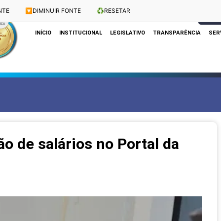
NTE
🔽
DIMINUIR FONTE
♻️
RESETAR
Dias e Horários das Sessões: Terças e Quartas às 10h
CLIQUE
INÍCIO
INSTITUCIONAL
LEGISLATIVO
TRANSPARÊNCIA
SER
o de salários no Portal da