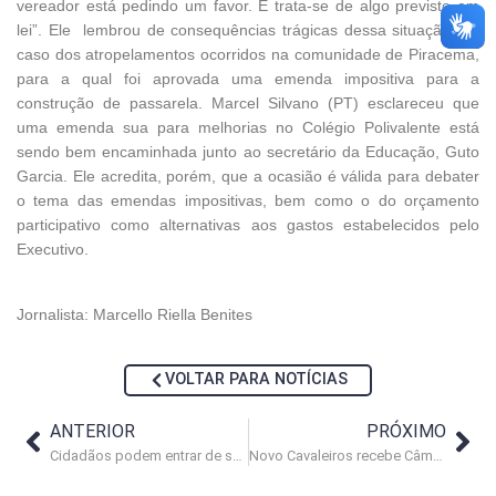
vereador está pedindo um favor. E trata-se de algo previsto em
lei”. Ele lembrou de consequências trágicas dessa situação, no
caso dos atropelamentos ocorridos na comunidade de Piracema,
para a qual foi aprovada uma emenda impositiva para a
construção de passarela. Marcel Silvano (PT) esclareceu que
uma emenda sua para melhorias no Colégio Polivalente está
sendo bem encaminhada junto ao secretário da Educação, Guto
Garcia. Ele acredita, porém, que a ocasião é válida para debater
o tema das emendas impositivas, bem como o do orçamento
participativo como alternativas aos gastos estabelecidos pelo
Executivo.
Jornalista: Marcello Riella Benites
VOLTAR PARA NOTÍCIAS
ANTERIOR
PRÓXIMO
Cidadãos podem entrar de sandálias de dedo na Câmara de Macaé
Novo Cavaleiros recebe Câmara Itinerante neste sábado (22)