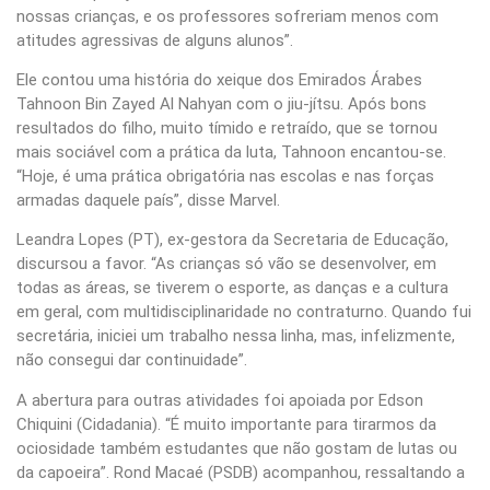
nossas crianças, e os professores sofreriam menos com
atitudes agressivas de alguns alunos”.
Ele contou uma história do xeique dos Emirados Árabes
Tahnoon Bin Zayed Al Nahyan com o jiu-jítsu. Após bons
resultados do filho, muito tímido e retraído, que se tornou
mais sociável com a prática da luta, Tahnoon encantou-se.
“Hoje, é uma prática obrigatória nas escolas e nas forças
armadas daquele país”, disse Marvel.
Leandra Lopes (PT), ex-gestora da Secretaria de Educação,
discursou a favor. “As crianças só vão se desenvolver, em
todas as áreas, se tiverem o esporte, as danças e a cultura
em geral, com multidisciplinaridade no contraturno. Quando fui
secretária, iniciei um trabalho nessa linha, mas, infelizmente,
não consegui dar continuidade”.
A abertura para outras atividades foi apoiada por Edson
Chiquini (Cidadania). “É muito importante para tirarmos da
ociosidade também estudantes que não gostam de lutas ou
da capoeira”. Rond Macaé (PSDB) acompanhou, ressaltando a