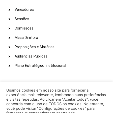
Vereadores
Sessões
Comissões
Mesa Diretora
Proposições e Matérias
Audiências Públicas
Plano Estratégico Institucional
LINKS ÚTEIS
Webmail
Usamos cookies em nosso site para fornecer a
experiência mais relevante, lembrando suas preferências
Intranet
e visitas repetidas. Ao clicar em “Aceitar todos”, você
concorda com o uso de TODOS os cookies. No entanto,
Administração
você pode visitar "Configurações de cookies" para