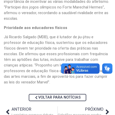
importância de incentivar as várias modalidades do atletismo.
“Participei dos jogos olímpicos no Forte Marechal Hermes”,
afirmou o vereador, recordando a saudável rivalidade entre as
escolas.
Prioridade aos educadores físicos
Já Ricardo Salgado (MDB), que é lutador de jiu-jitsu e
professor de educação física, sustentou que os educadores
físicos devem ter prioridade na oferta das práticas nas
escolas. Ele afirmou que esses profissionais com frequência
têm as aptidões das lutas, inclusive para trabalhar com
crianças atípicas. “Proponho um levantamento dos
professores de educação física que tenham o conhecimento
das artes marciais, a fim de aproveitá-los para fazer cumprir
as leis do vereador Marvel”.
VOLTAR PARA NOTÍCIAS
ANTERIOR
PRÓXIMO
Legislativo promove debate e reflexão sobre equidade de gênero
Cidadãos macaenses recebem reconhecimento da Câmara