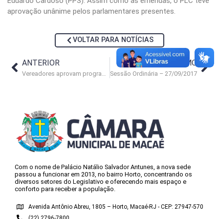
Eduardo Cardoso (PPS). Assim como as emendas, o PLC teve
aprovação unânime pelos parlamentares presentes.
VOLTAR PARA NOTÍCIAS
ANTERIOR
PRÓXIMO
Vereadores aprovam programa de refinanciamento de dívidas
Sessão Ordinária – 27/09/2017
Com o nome de Palácio Natálio Salvador Antunes, a nova sede
passou a funcionar em 2013, no bairro Horto, concentrando os
diversos setores do Legislativo e oferecendo mais espaço e
conforto para receber a população.
Avenida Antônio Abreu, 1805 – Horto, Macaé-RJ - CEP: 27947-570
(22) 2796-7800