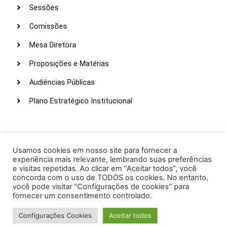
Sessões
Comissões
Mesa Diretora
Proposições e Matérias
Audiências Públicas
Plano Estratégico Institucional
LINKS ÚTEIS
Webmail
Usamos cookies em nosso site para fornecer a
experiência mais relevante, lembrando suas preferências
Intranet
e visitas repetidas. Ao clicar em “Aceitar todos”, você
concorda com o uso de TODOS os cookies. No entanto,
Administração
você pode visitar "Configurações de cookies" para
fornecer um consentimento controlado.
Protocolo
Configurações Cookies
Aceitar todos