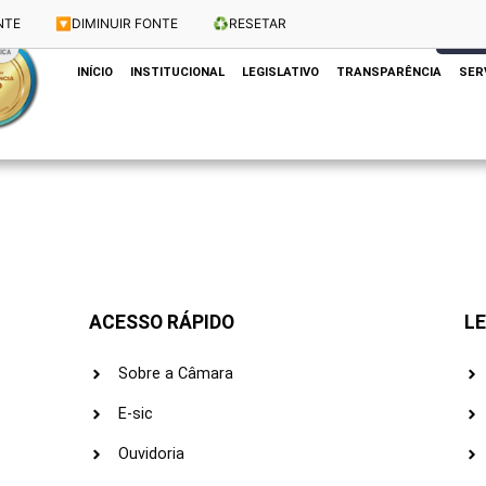
NTE
🔽
DIMINUIR FONTE
♻️
RESETAR
Dias e Horários das Sessões: Terças e Quartas às 10h
CLIQUE
INÍCIO
INSTITUCIONAL
LEGISLATIVO
TRANSPARÊNCIA
SER
ACESSO RÁPIDO
LE
Sobre a Câmara
E-sic
Ouvidoria
s