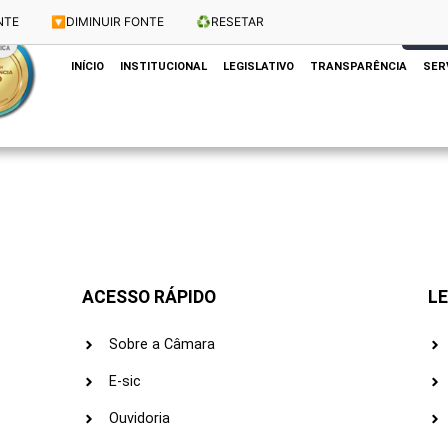
NTE
🔽
DIMINUIR FONTE
♻️
RESETAR
Dias e Horários das Sessões: Terças e Quartas às 10h
CLIQUE
INÍCIO
INSTITUCIONAL
LEGISLATIVO
TRANSPARÊNCIA
SER
ACESSO RÁPIDO
LE
Sobre a Câmara
E-sic
Ouvidoria
s