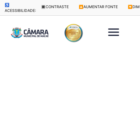
♿
🔳
CONTRASTE
🔼
AUMENTAR FONTE
🔽
DIM
ACESSIBILIDADE: