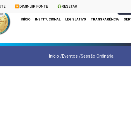
NTE
🔽
DIMINUIR FONTE
♻️
RESETAR
Dias e Horários das Sessões: Terças e Quartas às 10h
CLIQUE
INÍCIO
INSTITUCIONAL
LEGISLATIVO
TRANSPARÊNCIA
SER
Início /
Eventos /
Sessão Ordinária