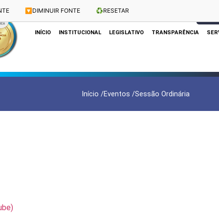
NTE
🔽
DIMINUIR FONTE
♻️
RESETAR
Dias e Horários das Sessões: Terças e Quartas às 10h
CLIQUE
INÍCIO
INSTITUCIONAL
LEGISLATIVO
TRANSPARÊNCIA
SER
Início /
Eventos /
Sessão Ordinária
ube)