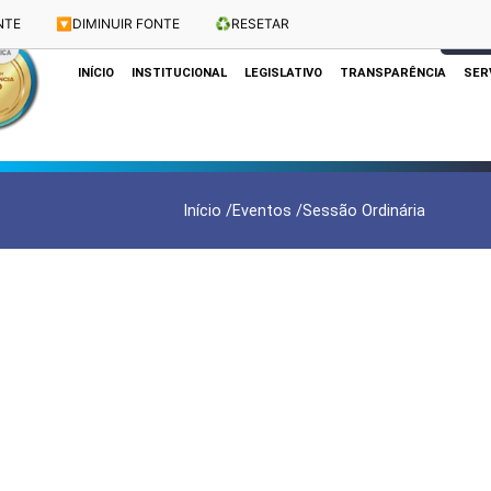
NTE
🔽
DIMINUIR FONTE
♻️
RESETAR
Dias e Horários das Sessões: Terças e Quartas às 10h
CLIQUE
INÍCIO
INSTITUCIONAL
LEGISLATIVO
TRANSPARÊNCIA
SER
Início /
Eventos /
Sessão Ordinária