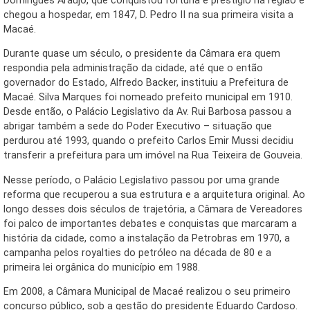
Domingues Araújo, que conquistou fortuna e prestígio na região e
chegou a hospedar, em 1847, D. Pedro II na sua primeira visita a
Macaé.
Durante quase um século, o presidente da Câmara era quem
respondia pela administração da cidade, até que o então
governador do Estado, Alfredo Backer, instituiu a Prefeitura de
Macaé. Silva Marques foi nomeado prefeito municipal em 1910.
Desde então, o Palácio Legislativo da Av. Rui Barbosa passou a
abrigar também a sede do Poder Executivo – situação que
perdurou até 1993, quando o prefeito Carlos Emir Mussi decidiu
transferir a prefeitura para um imóvel na Rua Teixeira de Gouveia.
Nesse período, o Palácio Legislativo passou por uma grande
reforma que recuperou a sua estrutura e a arquitetura original. Ao
longo desses dois séculos de trajetória, a Câmara de Vereadores
foi palco de importantes debates e conquistas que marcaram a
história da cidade, como a instalação da Petrobras em 1970, a
campanha pelos royalties do petróleo na década de 80 e a
primeira lei orgânica do município em 1988.
Em 2008, a Câmara Municipal de Macaé realizou o seu primeiro
concurso público, sob a gestão do presidente Eduardo Cardoso.