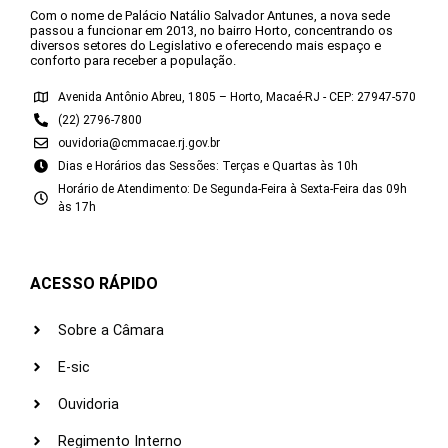
Com o nome de Palácio Natálio Salvador Antunes, a nova sede
passou a funcionar em 2013, no bairro Horto, concentrando os
diversos setores do Legislativo e oferecendo mais espaço e
conforto para receber a população.
Avenida Antônio Abreu, 1805 – Horto, Macaé-RJ - CEP: 27947-570
(22) 2796-7800
ouvidoria@cmmacae.rj.gov.br
Dias e Horários das Sessões: Terças e Quartas às 10h
Horário de Atendimento: De Segunda-Feira à Sexta-Feira das 09h
às 17h
ACESSO RÁPIDO
Sobre a Câmara
E-sic
Ouvidoria
Regimento Interno