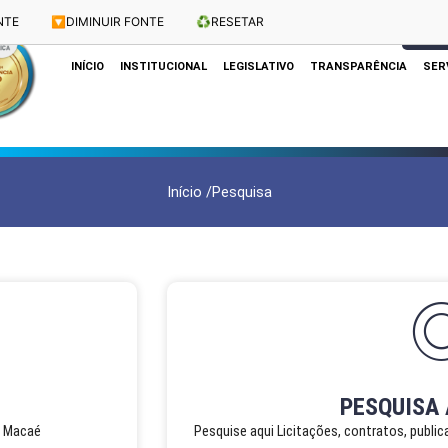
NTE
🔽
DIMINUIR FONTE
♻️
RESETAR
Dias e Horários das Sessões: Terças e Quartas às 10h
CLIQUE
INÍCIO
INSTITUCIONAL
LEGISLATIVO
TRANSPARÊNCIA
SER
Início /
Pesquisa
PESQUISA
e Macaé
Pesquise aqui Licitações, contratos, publi