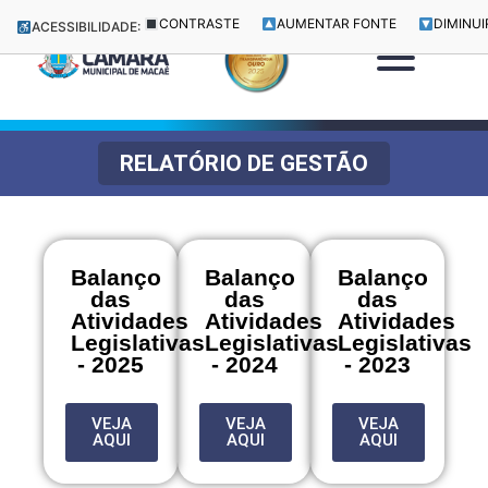
CONTRASTE
AUMENTAR FONTE
DIMINUI
ACESSIBILIDADE:
RELATÓRIO DE GESTÃO
Balanço
Balanço
Balanço
das
das
das
Atividades
Atividades
Atividades
Legislativas
Legislativas
Legislativas
- 2025
- 2024
- 2023
VEJA
VEJA
VEJA
AQUI
AQUI
AQUI