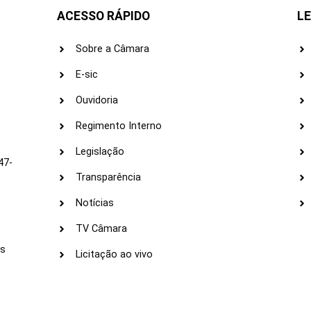
ACESSO RÁPIDO
LE
Sobre a Câmara
E-sic
Ouvidoria
s
Regimento Interno
Legislação
47-
Transparência
Notícias
TV Câmara
LI
as
Licitação ao vivo