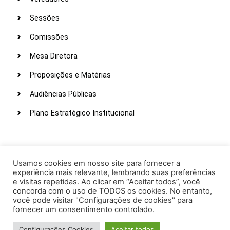
Sessões
Comissões
Mesa Diretora
Proposições e Matérias
Audiências Públicas
Plano Estratégico Institucional
LINKS ÚTEIS
Webmail
Usamos cookies em nosso site para fornecer a
experiência mais relevante, lembrando suas preferências
Intranet
e visitas repetidas. Ao clicar em “Aceitar todos”, você
concorda com o uso de TODOS os cookies. No entanto,
Administração
você pode visitar "Configurações de cookies" para
fornecer um consentimento controlado.
Protocolo
Configurações Cookies
Aceitar todos