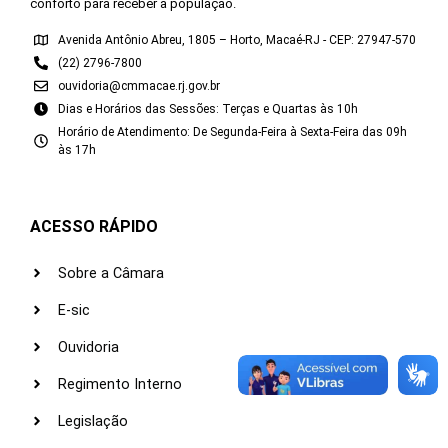
conforto para receber a população.
Avenida Antônio Abreu, 1805 – Horto, Macaé-RJ - CEP: 27947-570
(22) 2796-7800
ouvidoria@cmmacae.rj.gov.br
Dias e Horários das Sessões: Terças e Quartas às 10h
Horário de Atendimento: De Segunda-Feira à Sexta-Feira das 09h
às 17h
ACESSO RÁPIDO
Sobre a Câmara
E-sic
Ouvidoria
Regimento Interno
Legislação