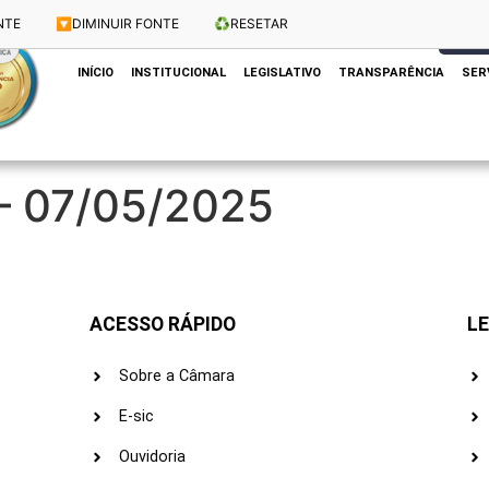
NTE
🔽
DIMINUIR FONTE
♻️
RESETAR
Dias e Horários das Sessões: Terças e Quartas às 10h
CLIQUE
INÍCIO
INSTITUCIONAL
LEGISLATIVO
TRANSPARÊNCIA
SER
 – 07/05/2025
ACESSO RÁPIDO
LE
Sobre a Câmara
E-sic
Ouvidoria
s