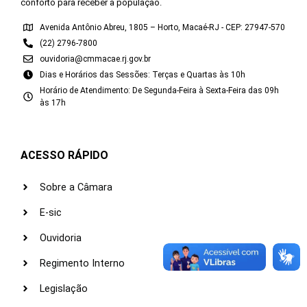
conforto para receber a população.
Avenida Antônio Abreu, 1805 – Horto, Macaé-RJ - CEP: 27947-570
(22) 2796-7800
ouvidoria@cmmacae.rj.gov.br
Dias e Horários das Sessões: Terças e Quartas às 10h
Horário de Atendimento: De Segunda-Feira à Sexta-Feira das 09h
às 17h
ACESSO RÁPIDO
Sobre a Câmara
E-sic
Ouvidoria
Regimento Interno
Legislação