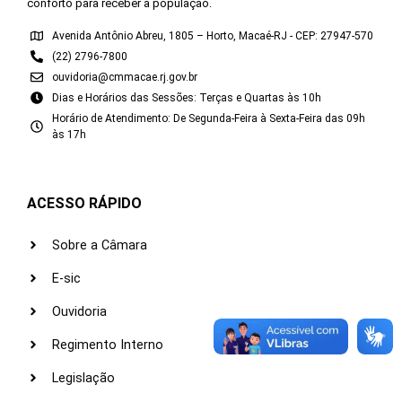
conforto para receber a população.
Avenida Antônio Abreu, 1805 – Horto, Macaé-RJ - CEP: 27947-570
(22) 2796-7800
ouvidoria@cmmacae.rj.gov.br
Dias e Horários das Sessões: Terças e Quartas às 10h
Horário de Atendimento: De Segunda-Feira à Sexta-Feira das 09h
às 17h
ACESSO RÁPIDO
Sobre a Câmara
E-sic
Ouvidoria
Regimento Interno
Legislação