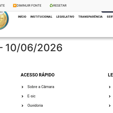
NTE
🔽
DIMINUIR FONTE
♻️
RESETAR
Dias e Horários das Sessões: Terças e Quartas às 10h
CLIQUE
INÍCIO
INSTITUCIONAL
LEGISLATIVO
TRANSPARÊNCIA
SER
 – 10/06/2026
ACESSO RÁPIDO
LE
Sobre a Câmara
E-sic
Ouvidoria
s