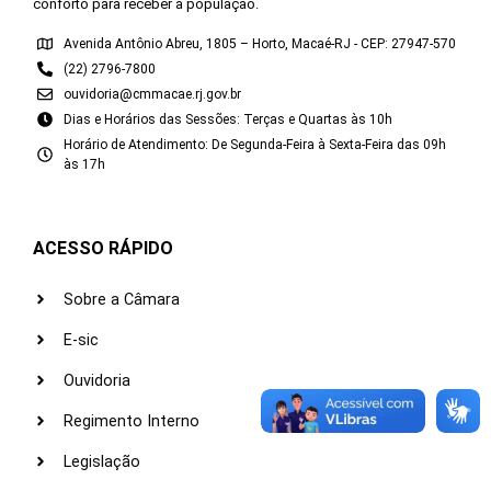
conforto para receber a população.
Avenida Antônio Abreu, 1805 – Horto, Macaé-RJ - CEP: 27947-570
(22) 2796-7800
ouvidoria@cmmacae.rj.gov.br
Dias e Horários das Sessões: Terças e Quartas às 10h
Horário de Atendimento: De Segunda-Feira à Sexta-Feira das 09h
às 17h
ACESSO RÁPIDO
Sobre a Câmara
E-sic
Ouvidoria
Regimento Interno
Legislação