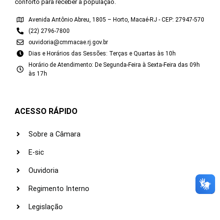
conforto para receber a população.
Avenida Antônio Abreu, 1805 – Horto, Macaé-RJ - CEP: 27947-570
(22) 2796-7800
ouvidoria@cmmacae.rj.gov.br
Dias e Horários das Sessões: Terças e Quartas às 10h
Horário de Atendimento: De Segunda-Feira à Sexta-Feira das 09h
às 17h
ACESSO RÁPIDO
Sobre a Câmara
E-sic
Ouvidoria
Regimento Interno
Legislação