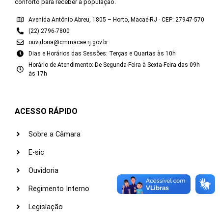
conforto para receber a população.
Avenida Antônio Abreu, 1805 – Horto, Macaé-RJ - CEP: 27947-570
(22) 2796-7800
ouvidoria@cmmacae.rj.gov.br
Dias e Horários das Sessões: Terças e Quartas às 10h
Horário de Atendimento: De Segunda-Feira à Sexta-Feira das 09h
às 17h
ACESSO RÁPIDO
Sobre a Câmara
E-sic
Ouvidoria
Regimento Interno
Legislação