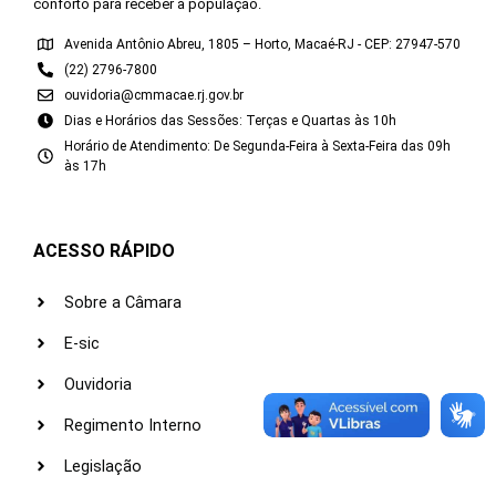
conforto para receber a população.
Avenida Antônio Abreu, 1805 – Horto, Macaé-RJ - CEP: 27947-570
(22) 2796-7800
ouvidoria@cmmacae.rj.gov.br
Dias e Horários das Sessões: Terças e Quartas às 10h
Horário de Atendimento: De Segunda-Feira à Sexta-Feira das 09h
às 17h
ACESSO RÁPIDO
Sobre a Câmara
E-sic
Ouvidoria
Regimento Interno
Legislação