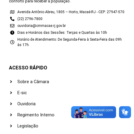
conforto para receber a população.
Avenida Antônio Abreu, 1805 – Horto, Macaé-RJ - CEP: 27947-570
(22) 2796-7800
ouvidoria@cmmacae.rj.gov.br
Dias e Horários das Sessões: Terças e Quartas às 10h
Horário de Atendimento: De Segunda-Feira à Sexta-Feira das 09h
às 17h
ACESSO RÁPIDO
Sobre a Câmara
E-sic
Ouvidoria
Regimento Interno
Legislação