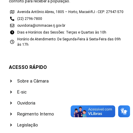
conforto para receber a população.
Avenida Antônio Abreu, 1805 – Horto, Macaé-RJ - CEP: 27947-570
(22) 2796-7800
ouvidoria@cmmacae.rj.gov.br
Dias e Horários das Sessões: Terças e Quartas às 10h
Horário de Atendimento: De Segunda-Feira à Sexta-Feira das 09h
às 17h
ACESSO RÁPIDO
Sobre a Câmara
E-sic
Ouvidoria
Regimento Interno
Legislação