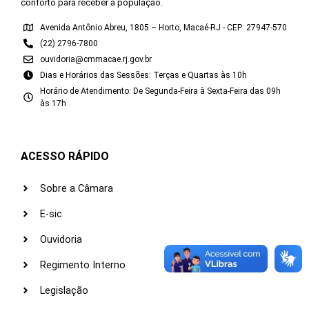
conforto para receber a população.
Avenida Antônio Abreu, 1805 – Horto, Macaé-RJ - CEP: 27947-570
(22) 2796-7800
ouvidoria@cmmacae.rj.gov.br
Dias e Horários das Sessões: Terças e Quartas às 10h
Horário de Atendimento: De Segunda-Feira à Sexta-Feira das 09h
às 17h
ACESSO RÁPIDO
Sobre a Câmara
E-sic
Ouvidoria
Regimento Interno
Legislação