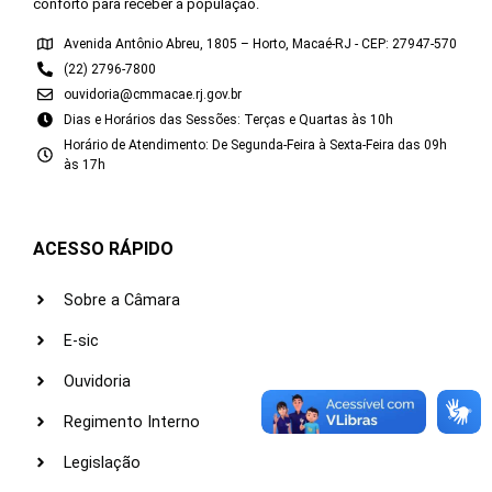
conforto para receber a população.
Avenida Antônio Abreu, 1805 – Horto, Macaé-RJ - CEP: 27947-570
(22) 2796-7800
ouvidoria@cmmacae.rj.gov.br
Dias e Horários das Sessões: Terças e Quartas às 10h
Horário de Atendimento: De Segunda-Feira à Sexta-Feira das 09h
às 17h
ACESSO RÁPIDO
Sobre a Câmara
E-sic
Ouvidoria
Regimento Interno
Legislação