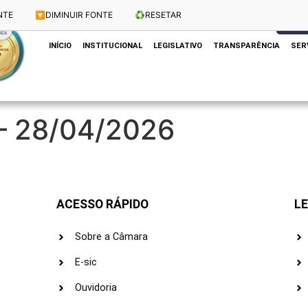
NTE
🔽
DIMINUIR FONTE
♻️
RESETAR
Dias e Horários das Sessões: Terças e Quartas às 10h
CLIQUE
INÍCIO
INSTITUCIONAL
LEGISLATIVO
TRANSPARÊNCIA
SER
 – 28/04/2026
ACESSO RÁPIDO
LE
Sobre a Câmara
E-sic
Ouvidoria
s